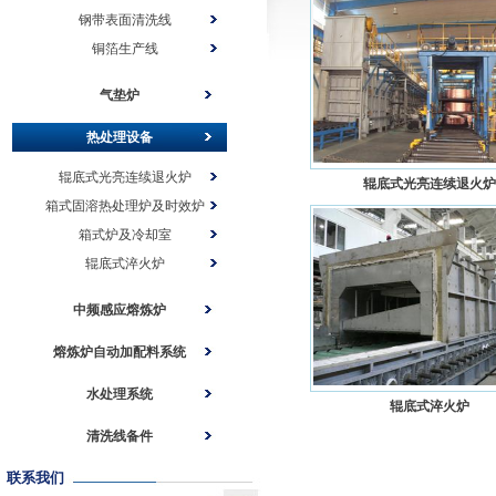
钢带表面清洗线
铜箔生产线
气垫炉
热处理设备
辊底式光亮连续退火炉
辊底式光亮连续退火炉
箱式固溶热处理炉及时效炉
箱式炉及冷却室
辊底式淬火炉
中频感应熔炼炉
熔炼炉自动加配料系统
水处理系统
辊底式淬火炉
清洗线备件
联系我们