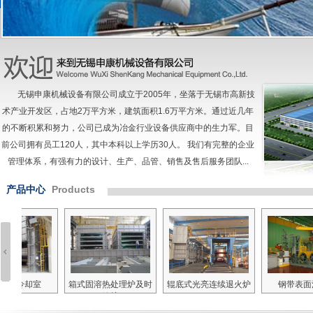
无锡申康机械设备有限公司成立于2005年，坐落于无锡市高新技
术产业开发区，占地2万平方米，建筑面积1.6万平方米。通过近几年
的不断积累和努力，公司已成为冶金行业设备供应商中的生力军。目
前公司拥有员工120人，其中本科以上学历30人。 我们有完整的企业
管理体系，有强有力的设计、生产、品管、销售及售后服务团队...
产品中心
Products
及冷却室
箱式固溶热处理炉及时
辊底式光亮连续退火炉
钢带表面清
效炉